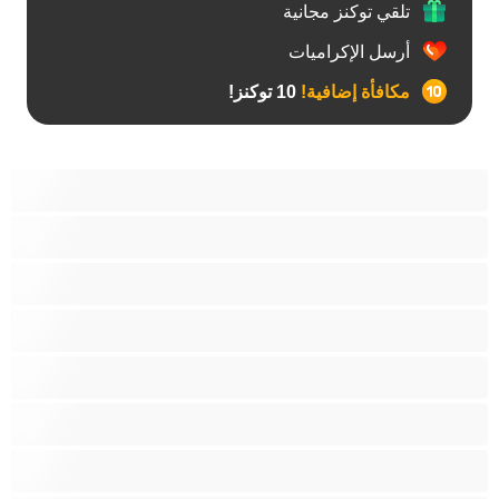
تلقي توكنز مجانية
أرسل الإكراميات
مكافأة إضافية!
10 توكنز!
آسيوي
أفضل عارضات الدردشة الخاصة
اطلاق السوائل
الأدوات
الجدة
الجنس العبودي
الصبايا