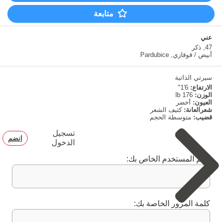
متابعة
عني
47
ذكر
أبيض / قوقازي
Pardubice
سيرتي الذاتية
الارتفاع:
6'1"
الوزن:
176 lb
العيون:
أخضر
شعرالعانة:
كثيف الشعر
قضيب:
متوسطة الحجم
تسجيل
انضم
الدخول
اسم المستخدم الخاص بك:
كلمة المرور الخاصة بك: