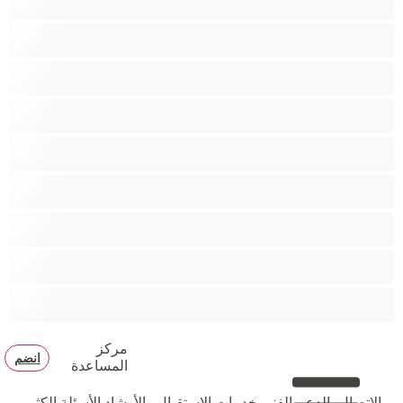
مؤخرة كبيرة
متوسطة الثديين
مدخنات
مفتولة العضلات
ممتلئات الجسم
ممثلة أفلام إباحية
ناضج
هنود
مركز
انضم
المساعدة
الاتصال بالدعم الفني
خدمات الإستقبال والأرشاد
الأسئلة الكثر